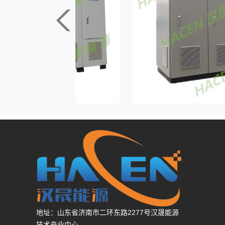
V船舶压载
安徽440V 60H
地址：山东省济南市二环东路2277号汉晟能源
技术产业中心