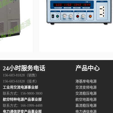
安徽单相60Hz变频电源
24小时服务电话
产品中心
156-683-81828（销售）
156-683-61828（技术）
港基岸电电源
工业用交流电源事业部
交流变频电源
联系方式：156-9800-3800
交流稳压电源
航空特种电源产品事业部
航空地面电源
联系方式：166-1999-4488
直流稳压电源
电力通信逆变产品事业部
电力通信电源